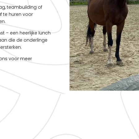
ag, teambuilding of
af te huren voor
en.
nst – een heerlijke lunch
aan die de onderlinge
rsterken.
l ons voor meer